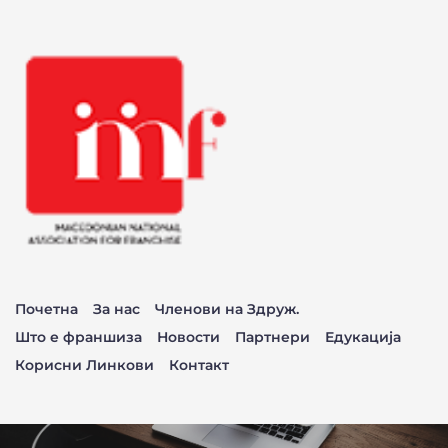
Почетна
За нас
Членови на Здруж.
Што е франшиза
Новости
Партнери
Едукација
Корисни Линкови
Контакт