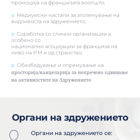
промоција на франшизата воопшто;
o
  Медиумски настапи за зголемување на 
видливоста на здружението;
o 
 Соработка со слични организации а 
особено со
национални асоцијации за франшиза на 
ниво на Р.М и од странство;
o
  Обезбедување и опремување на
просторија/канцеларија за непречено одвивање 
на активностите на Здружението
Органи на здружението
Органи на здружението се: