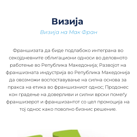
Визија 
Визија на Мак Фран
Франшизата да биде подлабоко интеграна во 
секојдневните облигациони односи во деловното 
работење во Република Македонија; Развојот на 
франшизната индустрија во Република Македонија 
да овозможи воспоставување на силна основа за 
пракса на етика во франшизниот однос; Продонес 
кон градење на доверливи и силни врски помеѓу 
франшизерот и франшизантот со цел промоција на 
тој однос како поволно бизнис решение. 