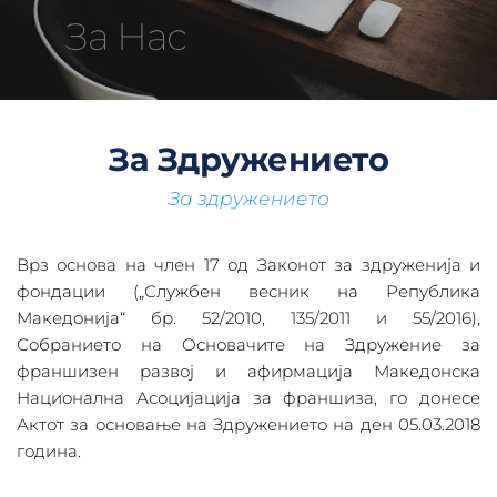
За Нас 
За Здружението
За здружението
Врз основа на член 17 од Законот за здруженија и 
фондации („Службен весник на Република 
Македонија“ бр. 52/2010, 135/2011 и 55/2016), 
Собранието на Oсновачите на Здружение за 
франшизен развој и афирмација Македонска 
Национална Асоцијација за франшиза, го донесе 
Актот за основање на Здружението на ден 05.03.2018 
година. 