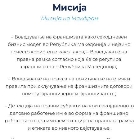
Мисија
Мисија на Макфран
– Воведување на франшизата како секојдневен 
бизнис модел во Република Македонија и нејзино 
почесто користење како таков; – Воведување на 
правна рамка согласно која ќе се регулира 
франшизата во Република Македонија; 
– Воведување на пракса на почитување на етички 
правила при склучување на франшизните договори 
помеѓу франшизерот и франшизантот; 
– Детекција на правни субјекти на кои секојдневното 
деловно работење им е во форма на франшизно 
работење со цел имплементација на правната рамка 
и етиката во нивното дејствување; 