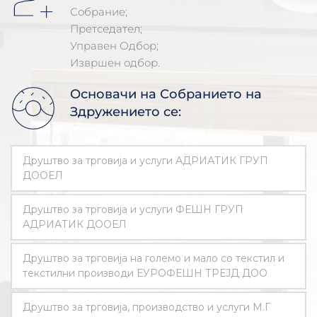
Собрание; 
Претседател;
Управен Одбор;
Извршен одбор.
Основачи на Собранието на
Здружението се:
Друштво за трговија и услуги АДРИАТИК ГРУП 
ДООЕЛ
Ул.Даме Груев број 28 зграда/1 влез 1 кат 2, 1000, 
Друштво за трговија и услуги ФЕШН ГРУП 
Скопје 
АДРИАТИК ДООЕЛ
Ул.Даме Груев број 28 зграда 1 влез 1 кат 2, 1000, 
Друштво за трговија на големо и мало со текстил и 
Скопје 
текстилни производи ЕУРОФЕШН ТРЕЈД ДОО
Ул.Даме Груев број 28 зграда 1 влез 1 кат 2, 1000, 
Друштво за трговија, производство и услуги М.Г 
Скопје 