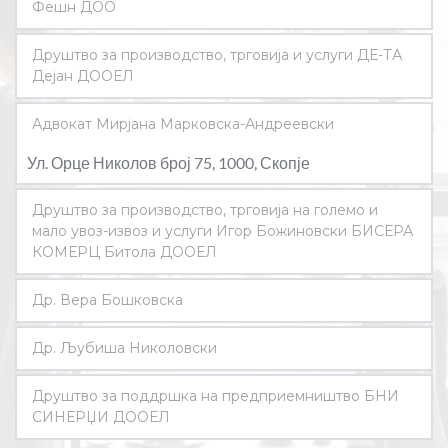
Фешн ДОО
Ул.Даме Груев број 28 зграда 1 влез 1 кат 2, 1000, 
Друштво за производство, трговија и услуги ДЕ-ТА 
Скопје 
Дејан ДООЕЛ
Ул. Сава Михајлов број 10 број 6 Скопје, 1000 Скопје
Адвокат Мирјана Марковска-Андреевски
Ул. Орце Николов број 75, 1000, Скопје
Друштво за производство, трговија на големо и 
мало увоз-извоз и услуги Игор Божиновски БИСЕРА 
КОМЕРЦ Битола ДООЕЛ
Ул. Широк Сокак бр 42А Битола
Др. Вера Бошковска
Ул. Мишко Михајловски број 17-21, 1000 Скопје
Др. Љубиша Николовски 
Ул. Д. Аврамовски Гуте бр. 24, 1000 Скопје
Друштво за поддршка на предприемништво БНИ 
СИНЕРЏИ ДООЕЛ