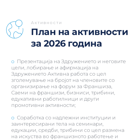
Активности
План на активности 
за 2026 година
o
  Презентација на Здружението и неговите 
цели, лобирање и афирмација на 
Здружението Активна работа со цел 
зголемување на бројот на членовите со 
организирање на форум за Франшиза, 
Саеми на франшизи, бизниси, трибини, 
едукативни работилници и други 
промотивни активности;
o
  Соработка со надлежни институции и 
заинтересирани тела на семинари, 
едукации, средби, трибини со цел размена 
на искуства во франшизното работење и 