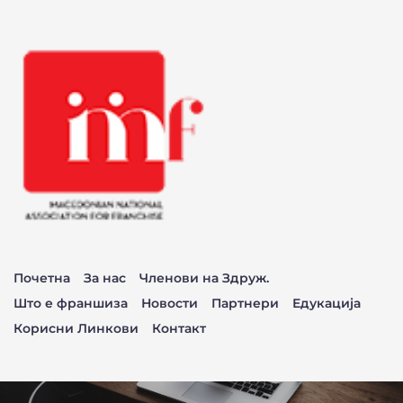
Почетна
За нас
Членови на Здруж.
Што е франшиза
Новости
Партнери
Едукација
Корисни Линкови
Контакт