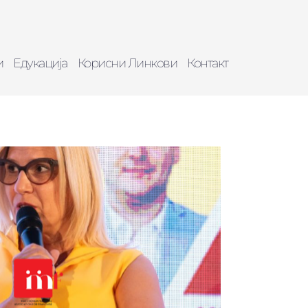
и
Едукација
Корисни Линкови
Контакт