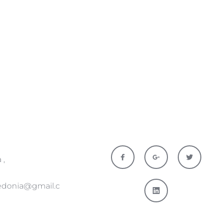
, 
edonia@gmail.c