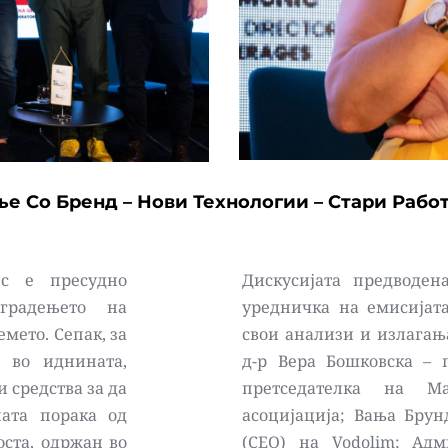
е Со Бренд – Нови Технологии – Стари Работ
с е пресудно 
Дискусијата предводена
градењето на 
уредничка на емисијата 
мето. Сепак, за 
свои анализи и излагања
 во иднината, 
д-р Вера Бошковска – п
 средства за да 
претседателка на Ма
ата порака од 
асоцијација; Вања Брун
ста, одржан во 
(CEO) на Vodolim; Ад