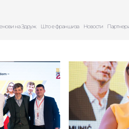
енови на Здруж.
Што е франшиза
Новости
Партнер