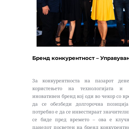
Бренд конкурентност – Управувањ
За конкурентноста на пазарот дене
користењето на технологијата и 
иновативен бренд кој оди во чекор со вре
да се обезбеди долгорочна позиција
потребно е да се инвестираат значителни
се биде пред времето – ова е клучн
панелот посветен на бренд конкурентно