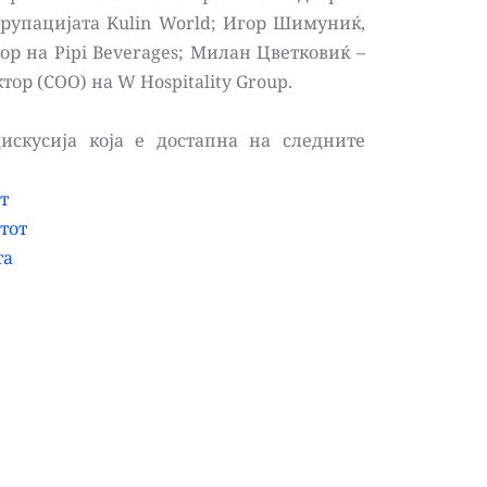
рупацијата Kulin World; Игор Шимуниќ, 
р на Pipi Beverages; Милан Цветковиќ – 
ор (COO) на W Hospitality Group. 
искусија која е достапна на следните 
т
тот
та