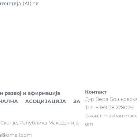
генција (AI) ги 
 
Контакт 
 развој и афирмација
Д-р Вера Бошковска 
НАЛНА АСОЦИЈАЦИЈА ЗА 
Тел. +389 78 278076 
Емаил: makfran.mac
 Скопје, Република Македонија,
om
ia@gmail.com