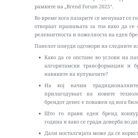
рамките на „Brend Forum 2025“.   
Во време кога пазарите се менуваат со го
отвораат прашањата за тоа како да се о
релевантноста и пожелноста на еден брен
Панелот понуди одговори на следните к
Како да се опстане во услови на па
алгоритамски трансформации и бр
навиките на купувачите? 
На кој начин традиционалните
прилагодуваат на новите технол
брендот денес е поважен од кога бил
Што го прави еден бренд конкуре
Дали носталгијата може да се корист