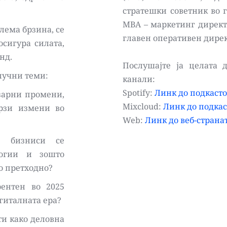
стратешки советник во г
MBA – маркетинг директо
лема брзина, се 
главен оперативен директ
сигура силата, 
д.   
Послушајте ја целата д
лучни теми: 
канали: 
Spotify: 
Линк до подкасто
зарни промени, 
Mixcloud: 
Линк до подкас
зи измени во 
Web: 
Линк до веб-страна
 бизниси се 
огии и зошто 
о претходно?  
нтен во 2025 
година и како се гради доверба во дигиталната ера?  
и како деловна 