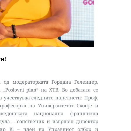
и!
 од модераторката Гордана Геленцер, 
„Poslovni plan“ на ХТВ. Во дебатата со 
 учествуваа следните панелисти: Проф. 
рофесорка на Универзитетот Скопје и 
кедонската национална франшизна 
дула – сопственик и извршен директор 
мир К. – член на Управниот одбор и 