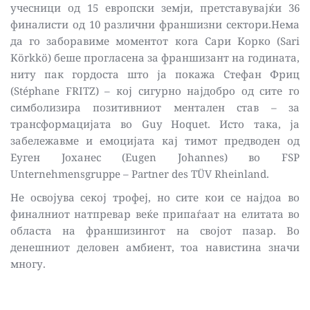
учесници од 15 европски земји, претставувајќи 36 
финалисти од 10 различни франшизни сектори.Нема 
да го заборавиме моментот кога Сари Корко (Sari 
Körkkö) беше прогласена за франшизант на годината, 
ниту пак гордоста што ја покажа Стефан Фриц 
(Stéphane FRITZ) – кој сигурно најдобро од сите го 
симболизира позитивниот ментален став – за 
трансформацијата во Guy Hoquet. Исто така, ја 
забележавме и емоцијата кај тимот предводен од 
Еуген Јоханес (Eugen Johannes) во FSP 
Unternehmensgruppe – Partner des TÜV Rheinland.  
Не освојува секој трофеј, но сите кои се најдоа во 
финалниот натпревар веќе припаѓаат на елитата во 
областа на франшизингот на својот пазар. Во 
денешниот деловен амбиент, тоа навистина значи 
многу.