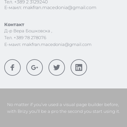
Тел. +389 2 3129240
Е-маил: makfran.macedonia@gmail.com
Контакт 
Д-р Вера Бошковска , 
Тел. +389 78 278076 
Е-маил: makfran.macedonia@gmail.com
No matter if you’ve used a visual page builder before, 
with Brizy you’ll be a pro the second you start using it.