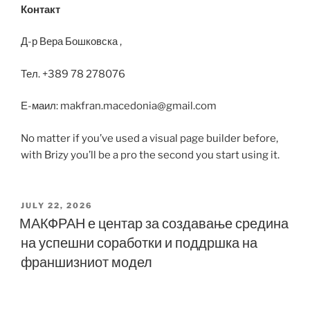
Контакт
Д-р Вера Бошковска ,
Тел. +389 78 278076
Е-маил: makfran.macedonia@gmail.com
No matter if you’ve used a visual page builder before,
with Brizy you’ll be a pro the second you start using it.
POSTED
JULY 22, 2026
ON
МАКФРАН е центар за создавање средина
на успешни соработки и поддршка на
франшизниот модел