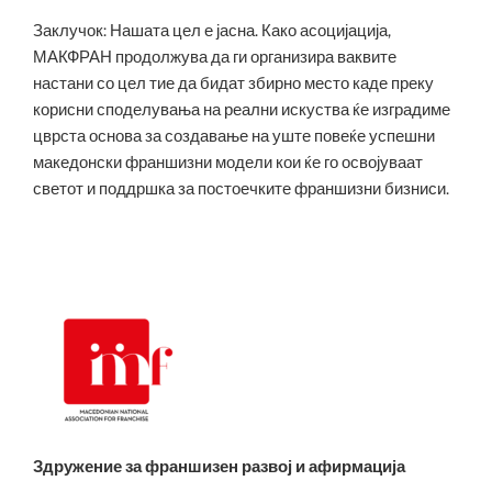
Заклучок: Нашата цел е јасна. Како асоцијација,
МАКФРАН продолжува да ги организира ваквите
настани со цел тие да бидат збирно место каде преку
корисни споделувања на реални искуства ќе изградиме
цврста основа за создавање на уште повеќе успешни
македонски франшизни модели кои ќе го освојуваат
светот и поддршка за постоечките франшизни бизниси.
Здружение за франшизен развој и афирмација