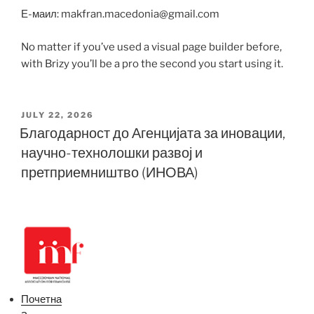
Е-маил: makfran.macedonia@gmail.com
No matter if you’ve used a visual page builder before,
with Brizy you’ll be a pro the second you start using it.
POSTED
JULY 22, 2026
ON
Благодарност до Агенцијата за иновации,
научно-технолошки развој и
претприемништво (ИНОВА)
Почетна