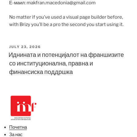
Е-маил: makfran.macedonia@gmail.com
No matter if you’ve used a visual page builder before,
with Brizy you’ll be a pro the second you start using it.
POSTED
JULY 23, 2026
ON
Иднината и потенцијалот на франшизите
со институционална, правна и
финансиска поддршка
Почетна
За нас