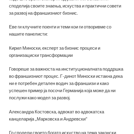
споделија своите знаења, искуства и практични совети
за развој на франшизниот бизнис.
Еве ги клучните поенти и теми кои ги отворивме со
нашите панелисти:
Кирил Миноски, експерт за бизнис процеси и
организациски трансформации
Говореше за важноста на институционалната поддршка
во франшизниот процес. Г-динот Миноски истакна дека
ни е потребен детален водич за франшизи и како
успешен пример ја посочи Германија која може да ни
послужи како модел за развој.
Александра Костовска, адвокат во адвокатска
канцеларија „Марковска и Андревски“
Го сподели своето богато искуство на тема законски