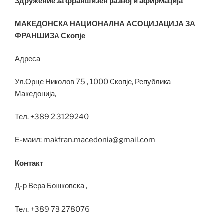
Здружение за франшизен развој и афирмација
МАКЕДОНСКА НАЦИОНАЛНА АСОЦИЈАЦИЈА ЗА
ФРАНШИЗА Скопје
Адреса
Ул.Орце Николов 75 , 1000 Скопје, Република
Македонија,
Тел. +389 2 3129240
Е-маил: makfran.macedonia@gmail.com
Контакт
Д-р Вера Бошковска ,
Тел. +389 78 278076