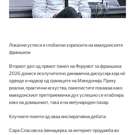
Локални успеси и глобални хоризонти на македонските
франшизи
Вториот дел од првиот панел на Форумот за франшиза
2026 донесе исклучително динамична дискусија која нè
одведе и надвор од границите на Македонија. Преку
реални, практични искуства, панелистите покажаа како
македонскиот претприемачки дух успешно се етаблира
како на домашниот, така и на меѓународен пазар.
Клучните поенти од оваа инспиративна дебата:
Сара Спасовска (менаџерка за интернет продажба во