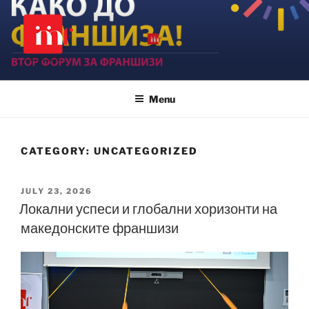
Skip
to
content
MAKFRAN
Menu
CATEGORY:
UNCATEGORIZED
POSTED
JULY 23, 2026
ON
Локални успеси и глобални хоризонти на
македонските франшизи