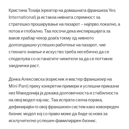
Кристина Тозија (креатор на домашната франшиза Yes
International) ја истакна нивната спремност за
стратешко проширување на пазарот – најпрво локално, а
потоа и глобално. Таа посочи дека инспирацијата за
ваков храбар чекор доаѓа токму од нивното
долгогодишно успешно работење на пазарот, чие
стекнато знаење и искуство треба несебично да се
споделува со останатите чинители за да се поттикне
заеднички раст.
Донка Алексовска (корисник и мастер франшизер на
Mini Pani) преку конкретни примери и успешни приказни
низ Македонија ја докажа долговечноста и стабилноста
на овој модел кај нас. Таа испрати силна порака,
дефинирајќи го овој франшизен систем како извонреден
бизнис модел кој со право може да биде основа за
исклучително успешен фамилијарен бизнис.