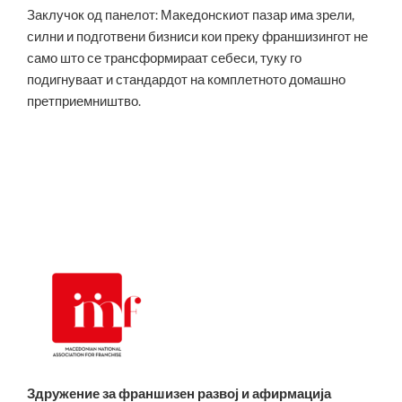
Заклучок од панелот: Македонскиот пазар има зрели,
силни и подготвени бизниси кои преку франшизингот не
само што се трансформираат себеси, туку го
подигнуваат и стандардот на комплетното домашно
претприемништво.
Здружение за франшизен развој и афирмација