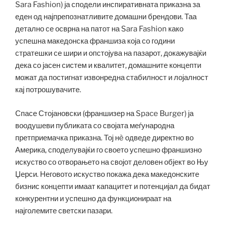
Sara Fashion) ја сподели инспиративната приказна за
еден од најпрепознатливите домашни брендови. Таа
детално се осврна на патот на Sara Fashion како
успешна македонска франшиза која со години
стратешки се шири и опстојува на пазарот, докажувајќи
дека со јасен систем и квалитет, домашните концепти
можат да постигнат извонредна стабилност и лојалност
кај потрошувачите.
Спасе Стојановски (франшизер на Space Burger) ја
воодушеви публиката со својата меѓународна
претприемачка приказна. Тој нè одведе директно во
Америка, споделувајќи го своето успешно франшизно
искуство со отворањето на својот деловен објект во Њу
Џерси. Неговото искуство покажа дека македонските
бизнис концепти имаат капацитет и потенцијал да бидат
конкурентни и успешно да функционираат на
најголемите светски пазари.