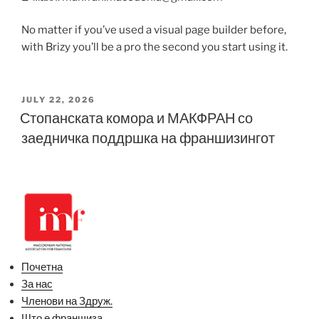
No matter if you’ve used a visual page builder before,
with Brizy you’ll be a pro the second you start using it.
POSTED
JULY 22, 2026
ON
Стопанската комора и МАКФРАН со
заедничка поддршка на франшизингот
Почетна
За нас
Членови на Здруж.
Што е франшиза