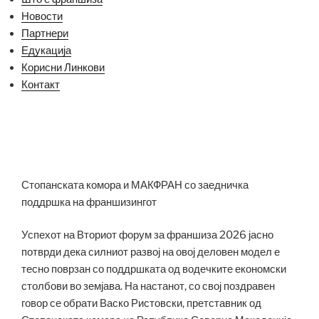
Новости
Партнери
Едукација
Корисни Линкови
Контакт
Стопанската комора и МАКФРАН со заедничка
поддршка на франшизингот
Успехот на Вториот форум за франшиза 2026 јасно
потврди дека силниот развој на овој деловен модел е
тесно поврзан со поддршката од водечките економски
столбови во земјава. На настанот, со свој поздравен
говор се обрати Васко Ристовски, претставник од