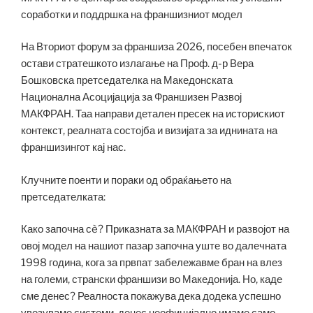
соработки и поддршка на франшизниот модел
На Вториот форум за франшиза 2026, посебен впечаток
остави стратешкото излагање на Проф. д-р Вера
Бошковска претседателка на Македонската
Национална Асоцијација за Франшизен Развој
МАКФРАН. Таа направи детален пресек на историскиот
контекст, реалната состојба и визијата за иднината на
франшизингот кај нас.
Клучните поенти и пораки од обраќањето на
претседателката:
Како започна сè? Приказната за МАКФРАН и развојот на
овој модел на нашиот пазар започна уште во далечната
1998 година, кога за првпат забележавме бран на влез
на големи, странски франшизи во Македонија. Но, каде
сме денес? Реалноста покажува дека додека успешно