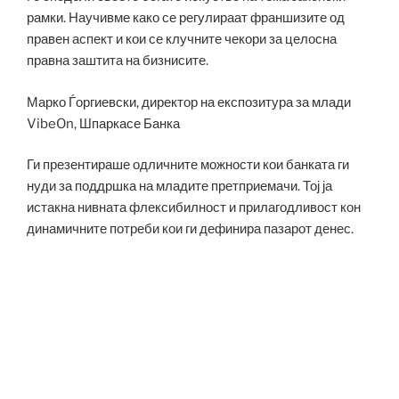
рамки. Научивме како се регулираат франшизите од
правен аспект и кои се клучните чекори за целосна
правна заштита на бизнисите.
Марко Ѓоргиевски, директор на експозитура за млади
VibeOn, Шпаркасе Банка
Ги презентираше одличните можности кои банката ги
нуди за поддршка на младите претприемачи. Тој ја
истакна нивната флексибилност и прилагодливост кон
динамичните потреби кои ги дефинира пазарот денес.