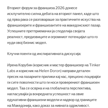
Вториот форум за франшиза 2026 донесе
исклучително силна дебата на вториот панел, каде што
од прва рака се разговараше за практичните искуства на
франшизерите и франшизантите на македонскиот пазар.
Успешните претприемачки ја споделија својата
реалност, предизвиците и огромниот потенцијал што го
нуди овој бизнис модел.
Клучни поенти од инспиративната дискусија:
Ирена Корубин (корисник и мастер франшизер на Tinker
Labs и корисник на Helen Doron) направи детален
пресек на пазарните прилики кај нас, прецизно лоцирајќи
ги сите поволности што ги носи проверениот франшизен
модел. Таа се осврна и на глобалната перспектива,
нагласувајќи ја вонредната успешност на овие
едукативни франшизни модели и надвор од границите
на Македонија, како доказ за нивната одржливост.