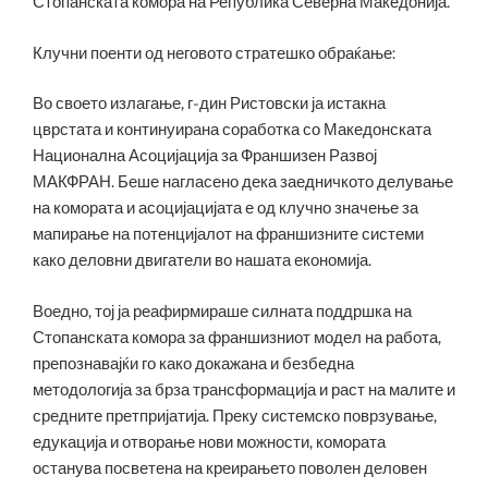
Стопанската комора на Република Северна Македонија.
Клучни поенти од неговото стратешко обраќање:
Во своето излагање, г-дин Ристовски ја истакна
цврстата и континуирана соработка со Македонската
Национална Асоцијација за Франшизен Развој
МАКФРАН. Беше нагласено дека заедничкото делување
на комората и асоцијацијата е од клучно значење за
мапирање на потенцијалот на франшизните системи
како деловни двигатели во нашата економија.
Воедно, тој ја реафирмираше силната поддршка на
Стопанската комора за франшизниот модел на работа,
препознавајќи го како докажана и безбедна
методологија за брза трансформација и раст на малите и
средните претпријатија. Преку системско поврзување,
едукација и отворање нови можности, комората
останува посветена на креирањето поволен деловен