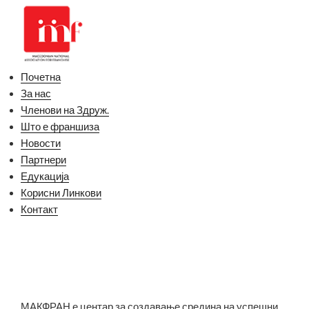
Почетна
За нас
Членови на Здруж.
Што е франшиза
Новости
Партнери
Едукација
Корисни Линкови
Контакт
МАКФРАН е центар за создавање средина на успешни