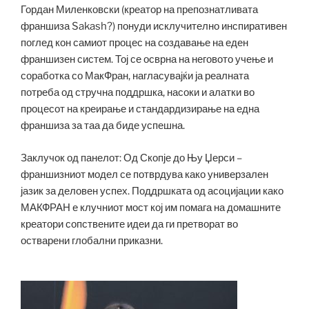
Гордан Миленковски (креатор на препознатливата
франшиза Sakash?) понуди исклучително инспиративен
поглед кон самиот процес на создавање на еден
франшизен систем. Тој се осврна на неговото учење и
соработка со МакФран, нагласувајќи ја реалната
потреба од стручна поддршка, насоки и алатки во
процесот на креирање и стандардизирање на една
франшиза за таа да биде успешна.
Заклучок од панелот: Од Скопје до Њу Џерси –
франшизниот модел се потврдува како универзален
јазик за деловен успех. Поддршката од асоцијации како
МАКФРАН е клучниот мост кој им помага на домашните
креатори сопствените идеи да ги претворат во
остварени глобални приказни.