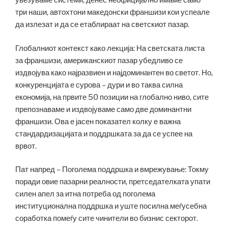
увезуваме системи, денес неофицијално имаме само
три наши, автохтони македонски франшизи кои успеале
да излезат и да се етаблираат на светскиот пазар.
Глобалниот контекст како лекција: На светската листа
за франшизи, американскиот пазар убедливо се
издвојува како најразвиен и најдоминантен во светот. Но,
конкуренцијата е сурова – дури и во таква силна
економија, на првите 50 позиции на глобално ниво, сите
препознаваме и издвојуваме само две доминантни
франшизи. Ова е јасен показател колку е важна
стандардизацијата и поддршката за да се успее на
врвот.
Пат напред – Поголема поддршка и вмрежување: Токму
поради овие пазарни реалности, претседателката упати
силен апел за итна потреба од поголема
институционална поддршка и уште посилна меѓусебна
соработка помеѓу сите чинители во бизнис секторот.