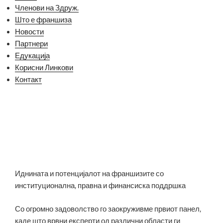
Членови на Здруж.
Што е франшиза
Новости
Партнери
Едукација
Корисни Линкови
Контакт
Иднината и потенцијалот на франшизите со
институционална, правна и финансиска поддршка
Со огромно задоволство го заокруживме првиот панел,
каде што врвни експерти од различни области ги